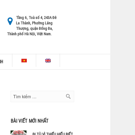
Tầng 6, Toà số 4, 243A Đê
La Thành, Phường Láng
Thượng, quận Đống Đa,
Thành phố Hà Nội, Việt Nam.
NH
BÀI VIẾT MỚI NHẤT
ĐI TÙ VÌ THIẾU HIỂU BIẾT