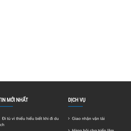
TIN MỚI NHẤT
DỊCH VỤ
Đi tù vì thiếu hiểu biết khi đi du
Giao nhận vận tải
ịch
Hàng hội chợ triển lãm