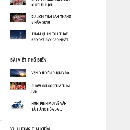
KHI ĐI DU LỊCH
DU LỊCH THÁI LAN THÁNG
6 NĂM 2019
THAM QUAN TÒA THÁP
BAIYOKE SKY CAO NHẤT
THÁI LAN
BÀI VIẾT PHỔ BIẾN
VẬN CHUYỂN ĐƯỜNG BỘ
SHOW COLOSSEUM THÁI
LAN
NGHỊ ĐỊNH MỚI VỀ VẬN
TẢI HÀNG HÓA ĐA
PHƯƠNG THỨC
XU HƯỚNG TÌM KIẾM