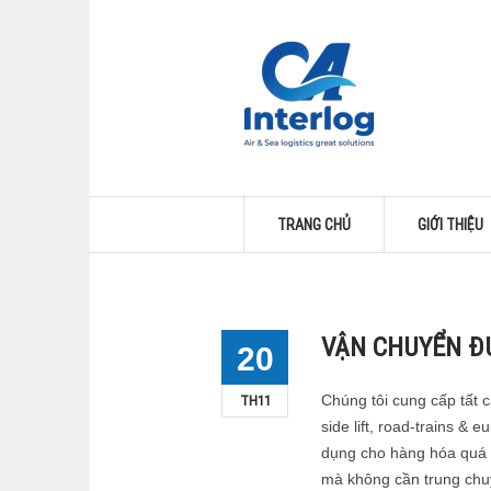
TRANG CHỦ
GIỚI THIỆU
VẬN CHUYỂN Đ
20
TH11
Chúng tôi cung cấp tất cả
side lift, road-trains &
dụng cho hàng hóa quá k
mà không cần trung chu