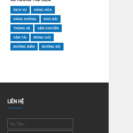
DỊCH VỤ
HÀNG HÓA
HÀNG KHÔNG
KHO BÃI
THÙNG XE
VẬN CHUYỂN
VẬN TẢI
ĐÓNG GÓI
ĐƯỜNG BIỂN
ĐƯỜNG BỘ
LIÊN HỆ