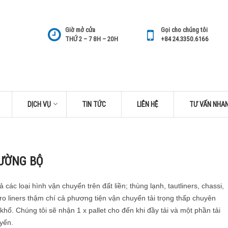
Giờ mở cửa
Gọi cho chúng tôi
THỨ 2 – 7 8H – 20H
+84 24.3350.6166
DỊCH VỤ
TIN TỨC
LIÊN HỆ
TƯ VẤN NHA
ƯỜNG BỘ
 các loại hình vận chuyển trên đất liền; thùng lạnh, tautliners, chassi,
 euro liners thậm chí cả phương tiện vận chuyển tải trọng thấp chuyên
hổ. Chúng tôi sẽ nhận 1 x pallet cho đến khi đầy tải và một phần tải
yển.