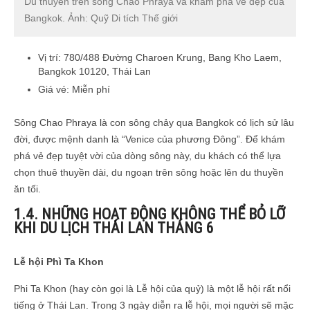
Du thuyền trên sông Chao Phraya và khám phá vẻ đẹp của
Bangkok. Ảnh: Quỹ Di tích Thế giới
Vị trí: 780/488 Đường Charoen Krung, Bang Kho Laem,
Bangkok 10120, Thái Lan
Giá vé: Miễn phí
Sông Chao Phraya là con sông chảy qua Bangkok có lịch sử lâu
đời, được mệnh danh là “Venice của phương Đông”. Để khám
phá vẻ đẹp tuyệt vời của dòng sông này, du khách có thể lựa
chọn thuê thuyền dài, du ngoạn trên sông hoặc lên du thuyền
ăn tối.
1.4. NHỮNG HOẠT ĐỘNG KHÔNG THỂ BỎ LỠ
KHI DU LỊCH THÁI LAN THÁNG 6
Lễ hội Phì Ta Khon
Phi Ta Khon (hay còn gọi là Lễ hội của quỷ) là một lễ hội rất nổi
tiếng ở Thái Lan. Trong 3 ngày diễn ra lễ hội, mọi người sẽ mặc