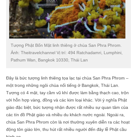
Tượng Phật Bốn Mặt linh thiêng ở chùa San Phra Phrom.
Ảnh: Theitravelchannel Vị trí: 494 Ratchadamri, Lumphini,
Pathum Wan, Bangkok 10330, Thái Lan
Đây là bức tượng linh thiêng tọa lạc tại chùa San Phra Phrom –
một trong những ngôi chùa nổi tiếng ở Bangkok, Thái Lan.
Tượng có 4 mặt, tay cầm vũ khí được làm bằng thạch cao, trộn
với hỗn hợp vàng, đồng và các kim loại khác. Với ý nghĩa Phật
giáo đặc biệt, bức tượng nhận được rất nhiều sự quan tâm của
các tín đồ Phật giáo và nhiều du khách nước ngoài. Ngoài ra,
chùa San Phra Phrom còn là nơi thường xuyên diễn ra các hoạt
động tôn giáo lớn, thu hút rất nhiều người đến đây lễ Phật cầu
bình an.