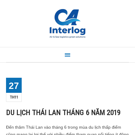
Trang chủ
27
Giới thiệu
Dịch vụ
TH11
Tin tức
DU LỊCH THÁI LAN THÁNG 6 NĂM 2019
Liên hệ
Tư vấn nhanh
Đến thăm Thái Lan vào tháng 6 trong mùa du lịch thấp điểm
cũng mang lại lợi thế với nhiều điểm tham quan nổi tiếng ít đông