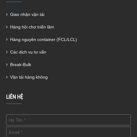
Giao nhận vận tải
Hàng hội chợ triển lãm
Hàng nguyên container (FCL/LCL)
Các dịch vụ tư vấn
Break-Bulk
Vận tải hàng không
LIÊN HỆ