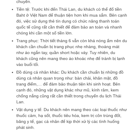
chuyển.
Tiền tệ: Trước khi đến Thái Lan, du khách có thể đổ tiền
Baht ở Việt Nam để thuận tiện hơn khi mua sắm. Bên cạnh
đó, việc sử dụng thẻ tín dụng có chức năng thanh toán
quốc tế cũng rất cần thiết để đảm bảo an toàn và nhanh
chóng khi cần một số tiền lớn.
Trang phục: Thời tiết tháng 6 vẫn còn khá nóng ẩm nên du
khách cần chuẩn bị trang phục nhẹ nhàng, thoáng mát
như áo ngắn tay, quần short hoặc váy. Tuy nhiên, du
khách cũng nên mang theo áo khoác nhẹ để tránh bị lạnh
vào buổi tối.
Đồ dùng cá nhân khác: Du khách cần chuẩn bị những đồ
dùng cá nhân quan trọng như: bàn chải, khăn mặt, đồ
trang điểm,… để đảm bảo thuận tiện khi sinh hoạt. Bên
cạnh đó, những vật dụng khác như mũ, kính râm, kem
chống nắng cũng rất cần thiết trong chuyến du lịch Thái
Lan.
Vật dụng y tế: Du khách nên mang theo các loại thuốc như
thuốc cảm, hạ sốt, thuốc tiêu hóa, kem trị côn trùng đốt,
băng y tế, gạc cá nhân để kịp thời xử lý các tình huống
phát sinh.