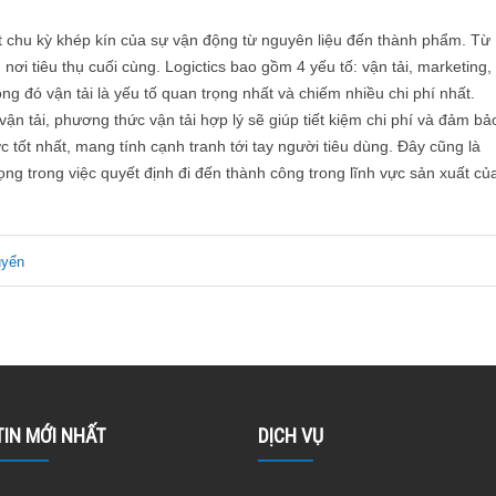
ột chu kỳ khép kín của sự vận động từ nguyên liệu đến thành phẩm. Từ
 nơi tiêu thụ cuối cùng. Logictics bao gồm 4 yếu tố: vận tải, marketing,
ong đó vận tải là yếu tố quan trọng nhất và chiếm nhiều chi phí nhất.
vận tải, phương thức vận tải hợp lý sẽ giúp tiết kiệm chi phí và đảm bả
 tốt nhất, mang tính cạnh tranh tới tay người tiêu dùng. Đây cũng là
ng trong việc quyết định đi đến thành công trong lĩnh vực sản xuất củ
uyển
TIN MỚI NHẤT
DỊCH VỤ