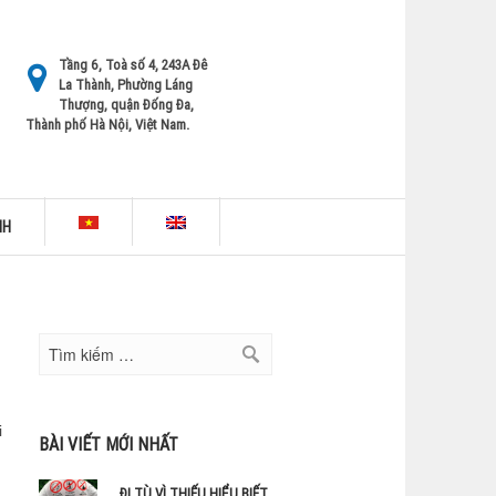
Tầng 6, Toà số 4, 243A Đê
La Thành, Phường Láng
Thượng, quận Đống Đa,
Thành phố Hà Nội, Việt Nam.
NH
i
BÀI VIẾT MỚI NHẤT
ĐI TÙ VÌ THIẾU HIỂU BIẾT