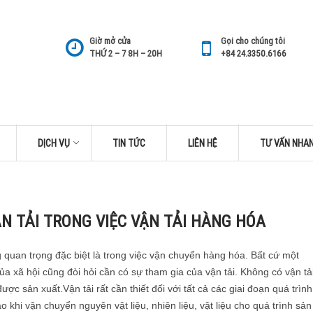
Giờ mở cửa
Gọi cho chúng tôi
THỨ 2 – 7 8H – 20H
+84 24.3350.6166
DỊCH VỤ
TIN TỨC
LIÊN HỆ
TƯ VẤN NHA
ẬN TẢI TRONG VIỆC VẬN TẢI HÀNG HÓA
g quan trọng đặc biệt là trong việc vận chuyển hàng hóa. Bất cứ một
ủa xã hội cũng đòi hỏi cần có sự tham gia của vận tải. Không có vận tả
ược sản xuất.Vận tải rất cần thiết đối với tất cả các giai đoạn quá trình
o khi vận chuyển nguyên vật liệu, nhiên liệu, vật liệu cho quá trình sản