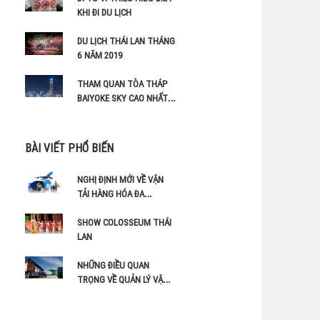
KHI ĐI DU LỊCH
DU LỊCH THÁI LAN THÁNG
6 NĂM 2019
THAM QUAN TÒA THÁP
BAIYOKE SKY CAO NHẤT
THÁI LAN
BÀI VIẾT PHỔ BIẾN
NGHỊ ĐỊNH MỚI VỀ VẬN
TẢI HÀNG HÓA ĐA
PHƯƠNG THỨC
SHOW COLOSSEUM THÁI
LAN
NHỮNG ĐIỀU QUAN
TRỌNG VỀ QUẢN LÝ VẬN
TẢI BỀN VỮNG