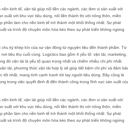
nền kinh tế, vận tải giúp nối liền các ngành, các đơn vị sản xuất với
ản xuất với khu vực tiêu dùng, nối liền thành thị với nông thôn, miền
p phần làm cho nền kinh tế trở thành một khối thống nhất. Sự phát
 xuất và trình độ chuyên môn hóa kéo theo sự phát triển không ngừng
ột chu kỳ khép kín của sự vận động từ nguyên liệu đến thành phẩm. Từ
 nơi tiêu thụ cuối cùng. Logictics bao gồm 4 yếu tố: vận tải, marketing,
ong đó vận tải là yếu tố quan trọng nhất và chiếm nhiều chi phí nhất.
vận tải, phương thức vận tải hợp lý sẽ giúp tiết kiệm chi phí và đảm bả
 tốt nhất, mang tính cạnh tranh tới tay người tiêu dùng. Đây cũng là
ng trong việc quyết định đi đến thành công trong lĩnh vực sản xuất củ
nền kinh tế, vận tải giúp nối liền các ngành, các đơn vị sản xuất với
ản xuất với khu vực tiêu dùng, nối liền thành thị với nông thôn, miền
p phần làm cho nền kinh tế trở thành một khối thống nhất. Sự phát
 xuất và trình độ chuyên môn hóa kéo theo sự phát triển không ngừng