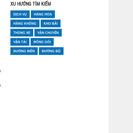
XU HƯỚNG TÌM KIẾM
DỊCH VỤ
HÀNG HÓA
HÀNG KHÔNG
KHO BÃI
THÙNG XE
VẬN CHUYỂN
VẬN TẢI
ĐÓNG GÓI
ĐƯỜNG BIỂN
ĐƯỜNG BỘ
o
a